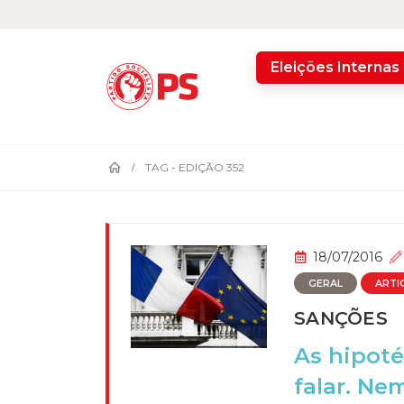
home
Eleições Internas
TAG -
EDIÇÃO 352
18/07/2016
GERAL
ARTI
SANÇÕES
As hipoté
falar. Ne