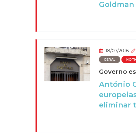
Goldman S
18/07/2016
GERAL
NOTÍ
Governo es
António C
europeia
eliminar t