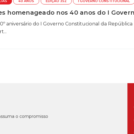
CIAS
40 ANOS
EDIÇÃO 352
I GOVERNO CONSTITUCIONAL
es homenageado nos 40 anos do I Govern
40º aniversário do I Governo Constitucional da República
...
, assuma o compromisso