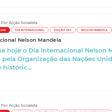
Por
Acção Socialista
CIAS
DIA INTERNACIONAL
EDIÇÃO 352
NELSON MANDELA
acional Nelson Mandela
se hoje o Dia Internacional Nelso
a pela Organização das Nações Uni
históric...
Por
Acção Socialista