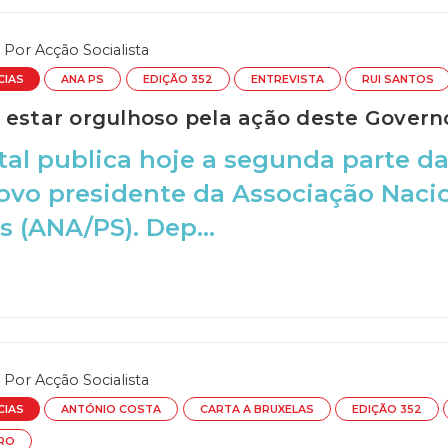
Por
Acção Socialista
CIAS
ANA PS
EDIÇÃO 352
ENTREVISTA
RUI SANTOS
 estar orgulhoso pela ação deste Govern
tal publica hoje a segunda parte da
ovo presidente da Associação Naci
s (ANA/PS). Dep...
Por
Acção Socialista
CIAS
ANTÓNIO COSTA
CARTA A BRUXELAS
EDIÇÃO 352
TRO