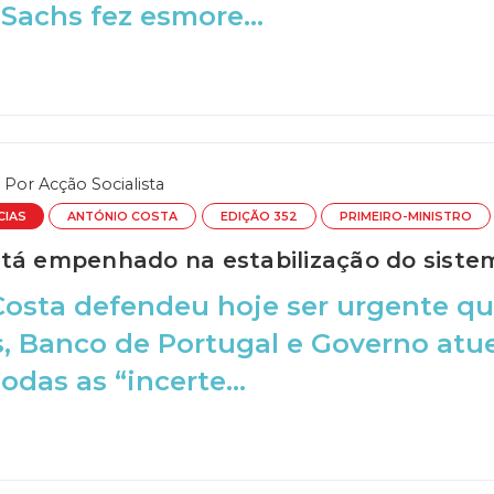
achs fez esmore...
Por
Acção Socialista
CIAS
ANTÓNIO COSTA
EDIÇÃO 352
PRIMEIRO-MINISTRO
tá empenhado na estabilização do sistem
osta defendeu hoje ser urgente qu
s, Banco de Portugal e Governo at
odas as “incerte...