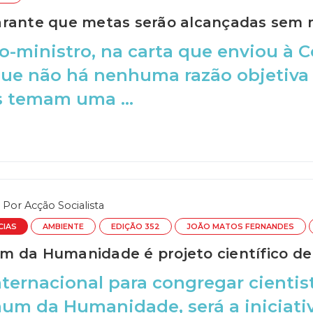
rante que metas serão alcançadas sem m
o-ministro, na carta que enviou à 
ue não há nenhuma razão objetiva 
s temam uma ...
Por
Acção Socialista
CIAS
AMBIENTE
EDIÇÃO 352
JOÃO MATOS FERNANDES
 da Humanidade é projeto científico de
nternacional para congregar cientist
um da Humanidade, será a iniciati