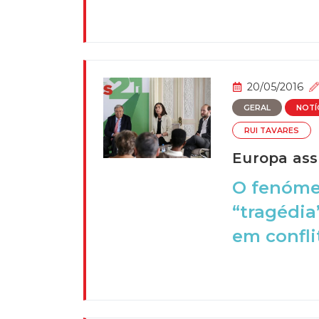
20/05/2016
GERAL
NOTÍ
RUI TAVARES
Europa ass
O fenóme
“tragédia
em confli