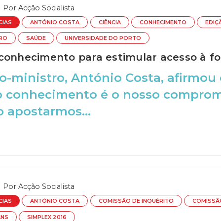
Por
Acção Socialista
CIAS
ANTÓNIO COSTA
CIÊNCIA
CONHECIMENTO
EDIÇ
TRO
SAÚDE
UNIVERSIDADE DO PORTO
conhecimento para estimular acesso à f
o-ministro, António Costa, afirmou
o conhecimento é o nosso compromi
 apostarmos...
Por
Acção Socialista
CIAS
ANTÓNIO COSTA
COMISSÃO DE INQUÉRITO
COMISSÃ
ANS
SIMPLEX 2016