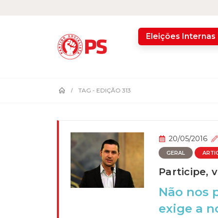
home
Eleições Internas
TAG -
EDIÇÃO 313
20/05/2016
GERAL
ARTI
Participe, 
Não nos 
exige a n