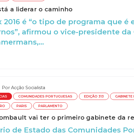
tá a liderar o caminho
 2016 é “o tipo de programa que é e
nos”, afirmou o vice-presidente da
mermans,...
Por
Acção Socialista
CIAS
COMUNIDADES PORTUGUESAS
EDIÇÃO 313
GABINETE
IRO
PARIS
PARLAMENTO
ombault vai ter o primeiro gabinete da r
rio de Estado das Comunidades Por