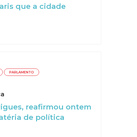
aris que a cidade
PARLAMENTO
ca
rigues, reafirmou ontem
éria de política