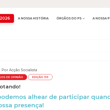
 2026
A NOSSA HISTÓRIA
ÓRGÃOS DO PS
A NOSSA P
Por
Acção Socialista
GOS DE OPINIÃO
EDIÇÃO 313
votando!
podemos alhear de participar quan
ossa presença!