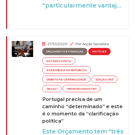
“particularmente vantaj...
27/10/2020
Por
Acção Socialista
ORÇAMENTO E FINANÇAS
NOTÍCIAS
ANTÓNIO COSTA
ASSEMBLEIA DA REPÚBLICA
DEBATE NA GENERALIDADE
EDIÇÃO 1303
OE2021
PRIMEIRO-MINISTRO
Portugal precisa de um
caminho “determinado” e este
é o momento da “clarificação
política”
Este Orçamento tem “três