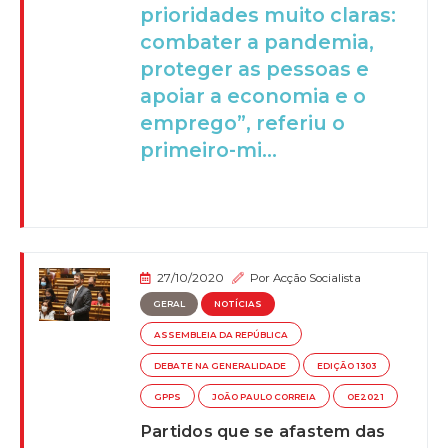
prioridades muito claras:
combater a pandemia,
proteger as pessoas e
apoiar a economia e o
emprego”, referiu o
primeiro-mi...
27/10/2020
Por
Acção Socialista
GERAL
NOTÍCIAS
ASSEMBLEIA DA REPÚBLICA
DEBATE NA GENERALIDADE
EDIÇÃO 1303
GPPS
JOÃO PAULO CORREIA
OE2021
Partidos que se afastem das