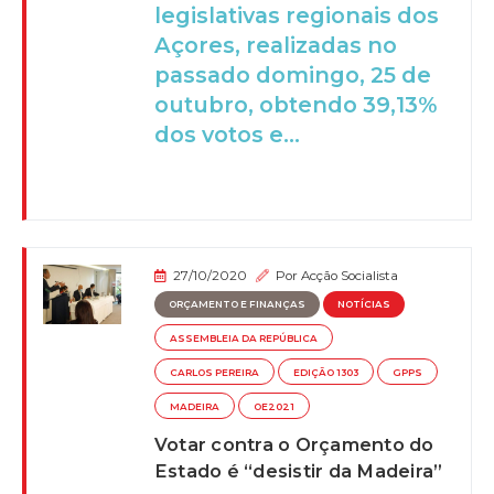
legislativas regionais dos
Açores, realizadas no
passado domingo, 25 de
outubro, obtendo 39,13%
dos votos e...
27/10/2020
Por
Acção Socialista
ORÇAMENTO E FINANÇAS
NOTÍCIAS
ASSEMBLEIA DA REPÚBLICA
CARLOS PEREIRA
EDIÇÃO 1303
GPPS
MADEIRA
OE2021
Votar contra o Orçamento do
Estado é “desistir da Madeira”