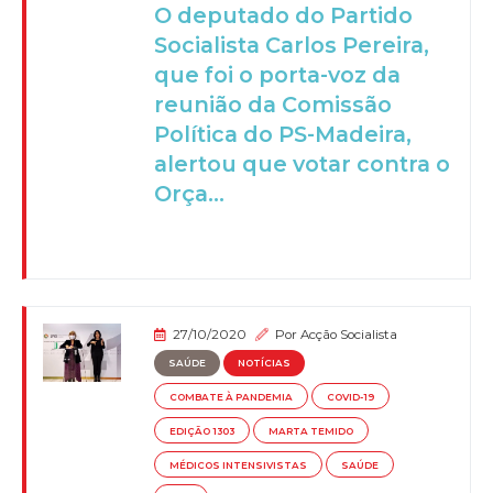
O deputado do Partido
Socialista Carlos Pereira,
que foi o porta-voz da
reunião da Comissão
Política do PS-Madeira,
alertou que votar contra o
Orça...
27/10/2020
Por
Acção Socialista
SAÚDE
NOTÍCIAS
COMBATE À PANDEMIA
COVID-19
EDIÇÃO 1303
MARTA TEMIDO
MÉDICOS INTENSIVISTAS
SAÚDE