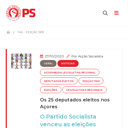
home
TAG -
EDIÇÃO 1303
27/10/2020
Por
Acção Socialista
GERAL
NOTÍCIAS
ASSEMBLEIA LEGISLATIVA REGIONAL
DEPUTADOS ELEITOS
EDIÇÃO 1303
ELEIÇÕES
LEGISLATIVAS REGIONAIS
Os 25 deputados eleitos nos
Açores
O Partido Socialista
venceu as eleições