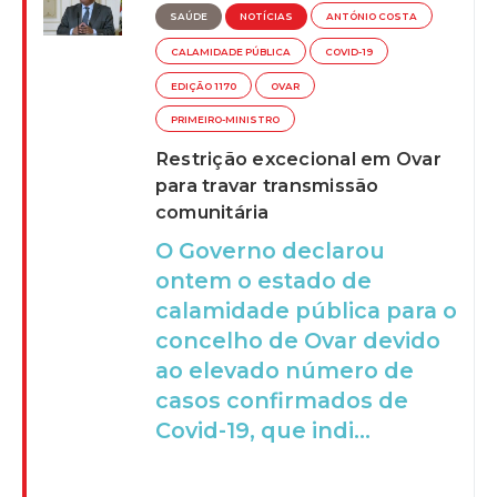
SAÚDE
NOTÍCIAS
ANTÓNIO COSTA
CALAMIDADE PÚBLICA
COVID-19
EDIÇÃO 1170
OVAR
PRIMEIRO-MINISTRO
Restrição excecional em Ovar
para travar transmissão
comunitária
O Governo declarou
ontem o estado de
calamidade pública para o
concelho de Ovar devido
ao elevado número de
casos confirmados de
Covid-19, que indi...