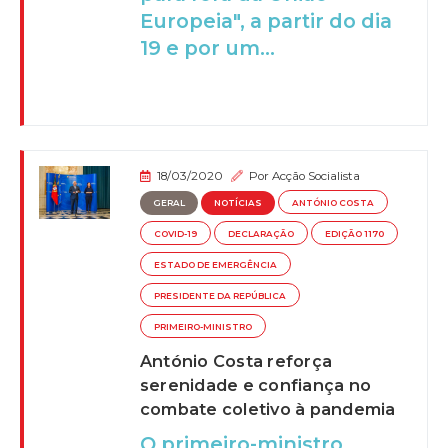
Europeia", a partir do dia
19 e por um...
18/03/2020
Por
Acção Socialista
GERAL
NOTÍCIAS
ANTÓNIO COSTA
COVID-19
DECLARAÇÃO
EDIÇÃO 1170
ESTADO DE EMERGÊNCIA
PRESIDENTE DA REPÚBLICA
PRIMEIRO-MINISTRO
António Costa reforça
serenidade e confiança no
combate coletivo à pandemia
O primeiro-ministro,