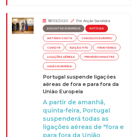
18/03/2020
Por
Acção Socialista
ASSUNTOS EUROPEUS
NOTÍCIAS
ANTÓNIO COSTA
CONSELHO EUROPEU
COVID-19
EDIÇÃO 1170
FRONTEIRAS
LIGAÇÕES AÉREAS
PRIMEIRO-MINISTRO
UNIÃO EUROPEIA
Portugal suspende ligações
aéreas de fora e para fora da
União Europeia
A partir de amanhã,
quinta-feira, Portugal
suspenderá todas as
ligações aéreas de "fora e
para fora da União