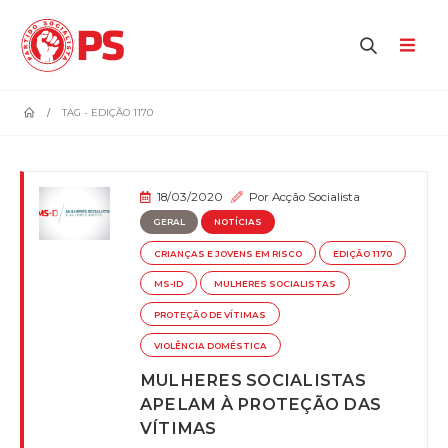
home
TAG -
EDIÇÃO 1170
18/03/2020
Por
Acção Socialista
GERAL
NOTÍCIAS
CRIANÇAS E JOVENS EM RISCO
EDIÇÃO 1170
MS-ID
MULHERES SOCIALISTAS
PROTEÇÃO DE VÍTIMAS
VIOLÊNCIA DOMÉSTICA
MULHERES SOCIALISTAS
APELAM À PROTEÇÃO DAS
VÍTIMAS