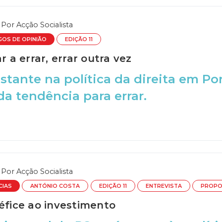
Por
Acção Socialista
GOS DE OPINIÃO
EDIÇÃO 11
ar a errar, errar outra vez
stante na política da direita em Po
a tendência para errar.
Por
Acção Socialista
CIAS
ANTÓNIO COSTA
EDIÇÃO 11
ENTREVISTA
PROPO
défice ao investimento