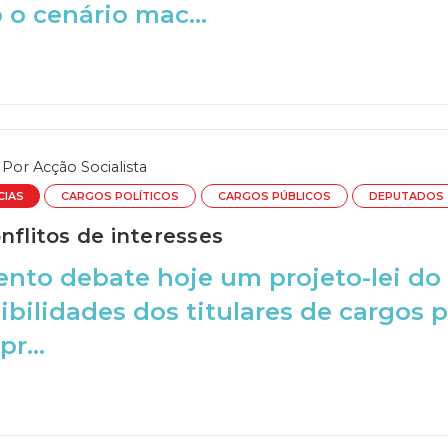
o cenário mac...
Por
Acção Socialista
CIAS
CARGOS POLÍTICOS
CARGOS PÚBLICOS
DEPUTADOS
nflitos de interesses
nto debate hoje um projeto-lei do 
bilidades dos titulares de cargos po
pr...