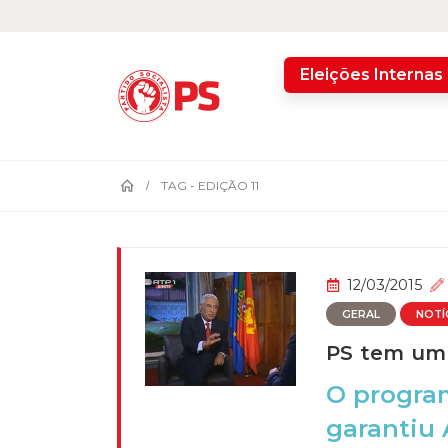
home
Eleições Internas
TAG -
EDIÇÃO 11
12/03/2015
GERAL
NOTÍ
PS tem um 
O program
garantiu 