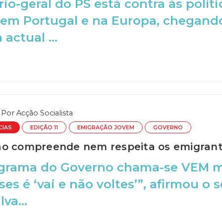
rio-geral do PS está contra às polít
 em Portugal e na Europa, chegand
 actual ...
Por
Acção Socialista
CIAS
EDIÇÃO 11
EMIGRAÇÃO JOVEM
GOVERNO
o compreende nem respeita os emigran
ograma do Governo chama-se VEM ma
es é ‘vai e não voltes’”, afirmou o 
lva...