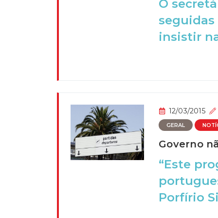
O secretá
seguidas
insistir na
12/03/2015
GERAL
NOTÍ
Governo nã
“Este pr
portugues
Porfírio Si