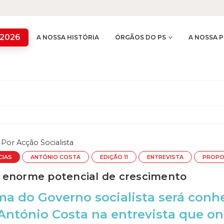
 2026
A NOSSA HISTÓRIA
ÓRGÃOS DO PS
A NOSSA P
Por
Acção Socialista
CIAS
ANTÓNIO COSTA
EDIÇÃO 11
ENTREVISTA
PROPO
enorme potencial de crescimento
a do Governo socialista será conhe
António Costa na entrevista que o