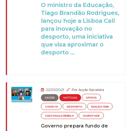
O ministro da Educação,
Tiago Brandão Rodrigues,
lançou hoje a Lisboa Call
para inovação no
desporto, uma iniciativa
que visa aproximar o
desporto ...
22/01/2021
Por
Acção Socialista
SAÚDE
NOTÍCIAS
APOIOS
COVID-19
DESPORTO
EDIÇÃO 1358
JOÃO PAULO REBELO
JUVENTUDE
Governo prepara fundo de