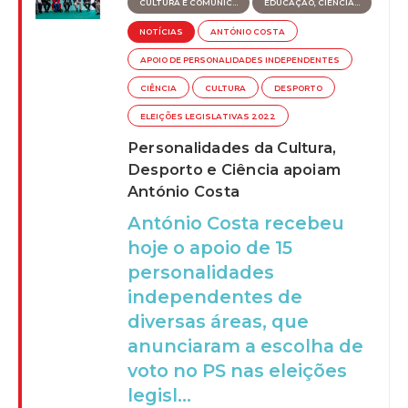
CULTURA E COMUNIC...
EDUCAÇÃO, CIÊNCIA...
NOTÍCIAS
ANTÓNIO COSTA
APOIO DE PERSONALIDADES INDEPENDENTES
CIÊNCIA
CULTURA
DESPORTO
ELEIÇÕES LEGISLATIVAS 2022
Personalidades da Cultura,
Desporto e Ciência apoiam
António Costa
António Costa recebeu
hoje o apoio de 15
personalidades
independentes de
diversas áreas, que
anunciaram a escolha de
voto no PS nas eleições
legisl...