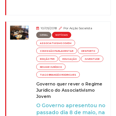
10/05/2018
Por
Acção Socialista
GERAL
NOTÍCIAS
ASSOCIATIVISMO JOVEM
COMISSÃO PARLAMENTAR
DESPORTO
EDIÇÃO 759
EDUCAÇÃO
JUVENTUDE
REGIME JURÍDICO
TIAGO BRANDÃO RODRIGUES
Governo quer rever o Regime
Jurídico do Associativismo
Jovem
O Governo apresentou no
passado dia 8 de maio, na