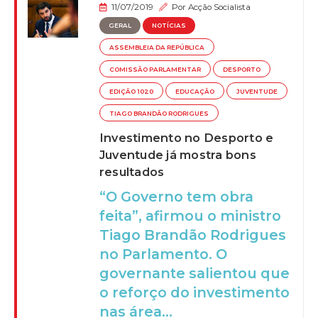
11/07/2019
Por
Acção Socialista
GERAL
NOTÍCIAS
ASSEMBLEIA DA REPÚBLICA
COMISSÃO PARLAMENTAR
DESPORTO
EDIÇÃO 1020
EDUCAÇÃO
JUVENTUDE
TIAGO BRANDÃO RODRIGUES
Investimento no Desporto e
Juventude já mostra bons
resultados
“O Governo tem obra
feita”, afirmou o ministro
Tiago Brandão Rodrigues
no Parlamento. O
governante salientou que
o reforço do investimento
nas área...