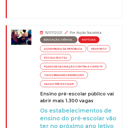
15/07/2021
Por
Acção Socialista
EDUCAÇÃO, CIÊNCIA...
NOTÍCIAS
ASSEMBLEIA DA REPÚBLICA
DESPORTO
ESCOLA DIGITAL
PLANO DE VACINAÇÃO CONTRA A COVID-19
TIAGO BRANDÃO RODRIGUES
VAGAS PRÉ-ESCOLAR
Ensino pré-escolar público vai
abrir mais 1.300 vagas
Os estabelecimentos de
ensino do pré-escolar vão
ter no próximo ano letivo