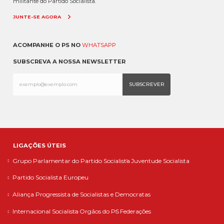
militante do Partido Socialista.
JUNTE-SE AGORA
ACOMPANHE O PS NO
WHATSAPP
SUBSCREVA A NOSSA NEWSLETTER
LIGAÇÕES ÚTEIS
Grupo Parlamentar do Partido Socialista
Juventude Socialista
Partido Socialista Europeu
Aliança Progressista de Socialistas e Democratas
Internacional Socialista
Orgãos do PS
Federações