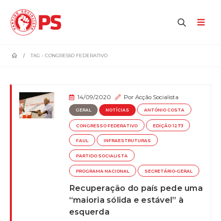
home
TAG -
CONGRESSO FEDERATIVO
14/09/2020
Por
Acção Socialista
GERAL
NOTÍCIAS
ANTÓNIO COSTA
CONGRESSO FEDERATIVO
EDIÇÃO 1273
FAUL
INFRAESTRUTURAS
PARTIDO SOCIALISTA
PROGRAMA NACIONAL
SECRETÁRIO-GERAL
Recuperação do país pede uma
“maioria sólida e estável” à
esquerda