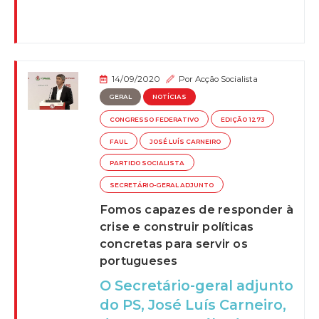
14/09/2020
Por
Acção Socialista
GERAL
NOTÍCIAS
CONGRESSO FEDERATIVO
EDIÇÃO 1273
FAUL
JOSÉ LUÍS CARNEIRO
PARTIDO SOCIALISTA
SECRETÁRIO-GERAL ADJUNTO
Fomos capazes de responder à
crise e construir políticas
concretas para servir os
portugueses
O Secretário-geral adjunto
do PS, José Luís Carneiro,