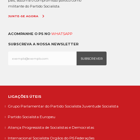
país, assuma o compromisso político como
militante do Partido Socialista.
JUNTE-SE AGORA
ACOMPANHE O PS NO
WHATSAPP
SUBSCREVA A NOSSA NEWSLETTER
LIGAÇÕES ÚTEIS
Grupo Parlamentar do Partido Socialista
Juventude Socialista
Partido Socialista Europeu
Aliança Progressista de Socialistas e Democratas
Internacional Socialista
Orgãos do PS
Federações