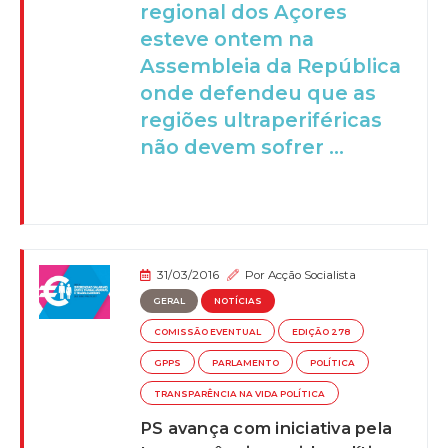
regional dos Açores
esteve ontem na
Assembleia da República
onde defendeu que as
regiões ultraperiféricas
não devem sofrer ...
31/03/2016
Por
Acção Socialista
GERAL
NOTÍCIAS
COMISSÃO EVENTUAL
EDIÇÃO 278
GPPS
PARLAMENTO
POLÍTICA
TRANSPARÊNCIA NA VIDA POLÍTICA
PS avança com iniciativa pela