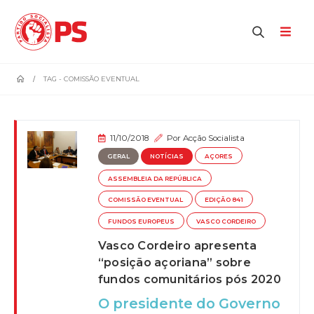
home
TAG -
COMISSÃO EVENTUAL
11/10/2018
Por
Acção Socialista
GERAL
NOTÍCIAS
AÇORES
ASSEMBLEIA DA REPÚBLICA
COMISSÃO EVENTUAL
EDIÇÃO 841
FUNDOS EUROPEUS
VASCO CORDEIRO
Vasco Cordeiro apresenta
“posição açoriana” sobre
fundos comunitários pós 2020
O presidente do Governo