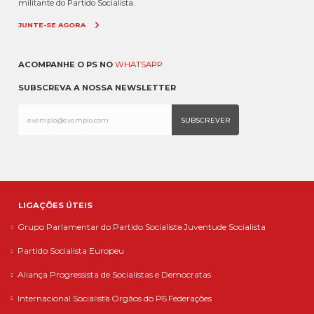
militante do Partido Socialista.
JUNTE-SE AGORA
ACOMPANHE O PS NO
WHATSAPP
SUBSCREVA A NOSSA NEWSLETTER
LIGAÇÕES ÚTEIS
Grupo Parlamentar do Partido Socialista
Juventude Socialista
Partido Socialista Europeu
Aliança Progressista de Socialistas e Democratas
Internacional Socialista
Orgãos do PS
Federações