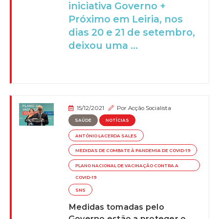
iniciativa Governo +
Próximo em Leiria, nos
dias 20 e 21 de setembro,
deixou uma ...
15/12/2021
Por
Acção Socialista
SAÚDE
NOTÍCIAS
ANTÓNIO LACERDA SALES
MEDIDAS DE COMBATE À PANDEMIA DE COVID-19
PLANO NACIONAL DE VACINAÇÃO CONTRA A
COVID-19
SNS
Medidas tomadas pelo
Governo estão a proteger o