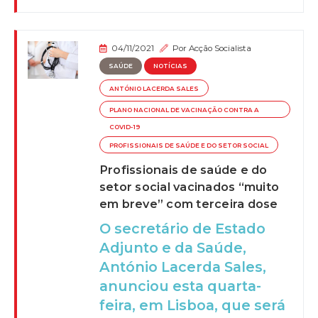
04/11/2021
Por
Acção Socialista
SAÚDE
NOTÍCIAS
ANTÓNIO LACERDA SALES
PLANO NACIONAL DE VACINAÇÃO CONTRA A
COVID-19
PROFISSIONAIS DE SAÚDE E DO SETOR SOCIAL
Profissionais de saúde e do
setor social vacinados “muito
em breve” com terceira dose
O secretário de Estado
Adjunto e da Saúde,
António Lacerda Sales,
anunciou esta quarta-
feira, em Lisboa, que será