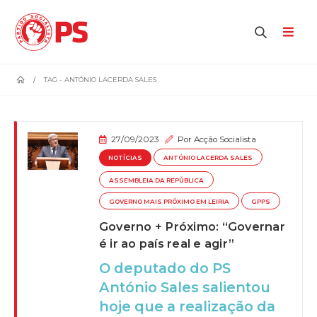
home
TAG -
ANTÓNIO LACERDA SALES
27/09/2023
Por
Acção Socialista
NOTÍCIAS
ANTÓNIO LACERDA SALES
ASSEMBLEIA DA REPÚBLICA
GOVERNO MAIS PRÓXIMO EM LEIRIA
GPPS
Governo + Próximo: “Governar
é ir ao país real e agir”
O deputado do PS
António Sales salientou
hoje que a realização da