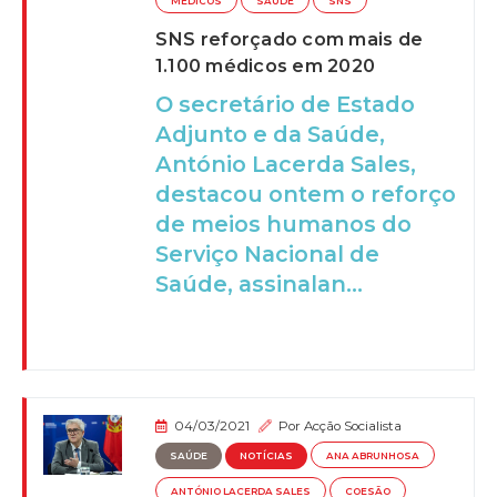
MÉDICOS
SAÚDE
SNS
SNS reforçado com mais de
1.100 médicos em 2020
O secretário de Estado
Adjunto e da Saúde,
António Lacerda Sales,
destacou ontem o reforço
de meios humanos do
Serviço Nacional de
Saúde, assinalan...
04/03/2021
Por
Acção Socialista
SAÚDE
NOTÍCIAS
ANA ABRUNHOSA
ANTÓNIO LACERDA SALES
COESÃO