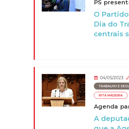
PS present
O Partido
Dia do Tr
centrais s
04/05/2023
TRABALHO E SEGU
RITA MADEIRA
Agenda par
A deputad
que a Age