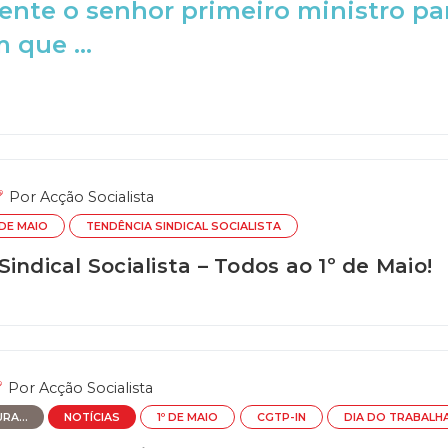
nte o senhor primeiro ministro par
 que ...
Por
Acção Socialista
 DE MAIO
TENDÊNCIA SINDICAL SOCIALISTA
indical Socialista – Todos ao 1º de Maio!
Por
Acção Socialista
RA...
NOTÍCIAS
1º DE MAIO
CGTP-IN
DIA DO TRABALH