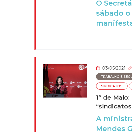
O Secretá
sábado o 
manifesta
03/05/2021
TRABALHO E SEGU
SINDICATOS
1º de Maio
“sindicatos
A ministr
Mendes Go