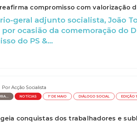
S reafirma compromisso com valorização d
rio-geral adjunto socialista, João T
 por ocasião da comemoração do Di
so do PS &...
Por
Acção Socialista
RA...
NOTÍCIAS
1º DE MAIO
DIÁLOGO SOCIAL
EDIÇÃO 
eia conquistas dos trabalhadores e subl