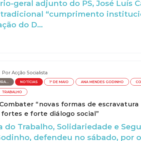
rio-geral adjunto do PS, José Luís C
tradicional “cumprimento instituci
ção do D...
Por
Acção Socialista
RA...
NOTÍCIAS
1º DE MAIO
ANA MENDES GODINHO
CO
TRABALHO
: Combater “novas formas de escravatura
 fortes e forte diálogo social”
a do Trabalho, Solidariedade e Segu
dinho, defendeu no sábado, por oc