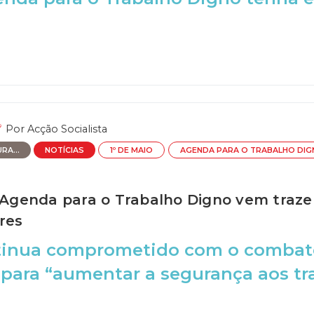
Por
Acção Socialista
RA...
NOTÍCIAS
1º DE MAIO
AGENDA PARA O TRABALHO DIG
: Agenda para o Trabalho Digno vem traz
res
tinua comprometido com o combate
 para “aumentar a segurança aos tr