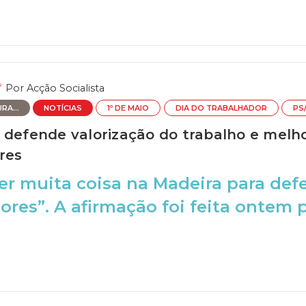
Por
Acção Socialista
RA...
NOTÍCIAS
1º DE MAIO
DIA DO TRABALHADOR
PS
 defende valorização do trabalho e melh
res
zer muita coisa na Madeira para def
ores”. A afirmação foi feita ontem 