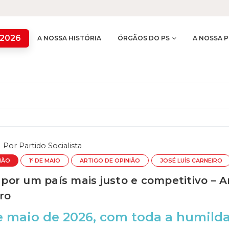
 2026
A NOSSA HISTÓRIA
ÓRGÃOS DO PS
A NOSSA P
Por
Partido Socialista
IÃO
1º DE MAIO
ARTIGO DE OPINIÃO
JOSÉ LUÍS CARNEIRO
: por um país mais justo e competitivo – 
ro
e maio de 2026, com toda a humild