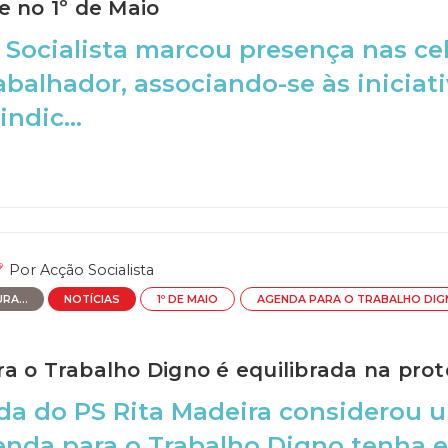
e no 1º de Maio
 Socialista marcou presença nas cel
abalhador, associando-se às iniciat
indic...
Por
Acção Socialista
RA...
NOTÍCIAS
1º DE MAIO
AGENDA PARA O TRABALHO DIG
a o Trabalho Digno é equilibrada na pro
a do PS Rita Madeira considerou um
nda para o Trabalho Digno tenha e