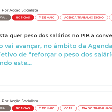
Por
Acção Socialista
RA...
NOTÍCIAS
1º DE MAIO
AGENDA TRABALHO DIGNO
sta quer peso dos salários no PIB a conv
 vai avançar, no âmbito da Agenda
etivo de “reforçar o peso dos salári
do este...
Por
Acção Socialista
RA...
NOTÍCIAS
1º DE MAIO
CGTP
DIA DO TRABALHAD