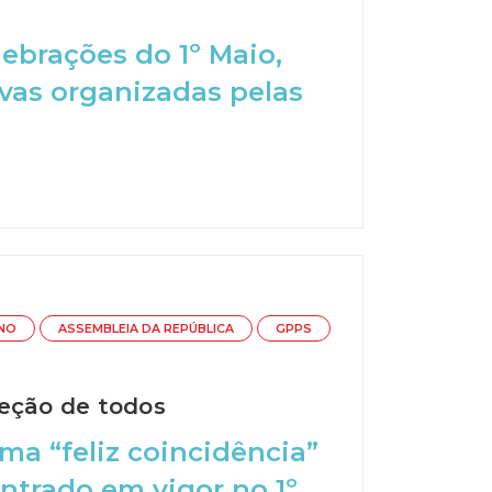
ebrações do 1º Maio,
ivas organizadas pelas
NO
ASSEMBLEIA DA REPÚBLICA
GPPS
teção de todos
a “feliz coincidência”
ntrado em vigor no 1º