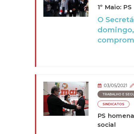
1º Maio: P
O Secretá
domingo,
compromis
03/05/2021
TRABALHO E SEGU
SINDICATOS
PS homenag
social