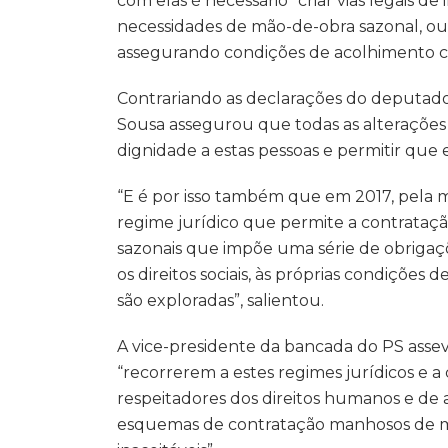
com elas é necessário “criar vias legais d
necessidades de mão-de-obra sazonal, ou 
assegurando condições de acolhimento c
Contrariando as declarações do deputad
Sousa assegurou que todas as alterações 
dignidade a estas pessoas e permitir que 
“E é por isso também que em 2017, pela mã
regime jurídico que permite a contrataç
sazonais que impõe uma série de obrigaçõ
os direitos sociais, às próprias condições
são exploradas”, salientou.
A vice-presidente da bancada do PS ass
“recorrerem a estes regimes jurídicos e a
respeitadores dos direitos humanos e de 
esquemas de contratação manhosos de m