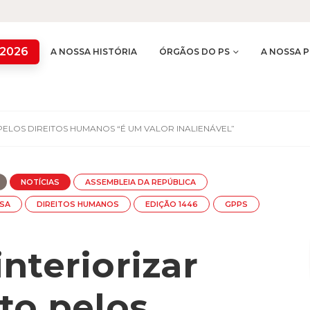
 2026
A NOSSA HISTÓRIA
ÓRGÃOS DO PS
A NOSSA P
PELOS DIREITOS HUMANOS “É UM VALOR INALIENÁVEL”
NOTÍCIAS
ASSEMBLEIA DA REPÚBLICA
SA
DIREITOS HUMANOS
EDIÇÃO 1446
GPPS
nteriorizar
to pelos