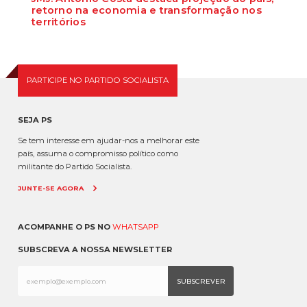
retorno na economia e transformação nos
territórios
Para o primeiro-ministro, António Costa, os municípios de Lisboa e
Loures “serão os grandes...
PARTICIPE NO PARTIDO SOCIALISTA
SEJA PS
Se tem interesse em ajudar-nos a melhorar este
país, assuma o compromisso político como
militante do Partido Socialista.
JUNTE-SE AGORA
ACOMPANHE O PS NO
WHATSAPP
SUBSCREVA A NOSSA NEWSLETTER