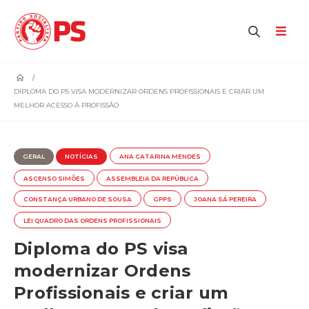
home
DIPLOMA DO PS VISA MODERNIZAR ORDENS PROFISSIONAIS E CRIAR UM
MELHOR ACESSO À PROFISSÃO
GERAL
NOTÍCIAS
ANA CATARINA MENDES
ASCENSO SIMÕES
ASSEMBLEIA DA REPÚBLICA
CONSTANÇA URBANO DE SOUSA
GPPS
JOANA SÁ PEREIRA
LEI QUADRO DAS ORDENS PROFISSIONAIS
Diploma do PS visa
modernizar Ordens
Profissionais e criar um