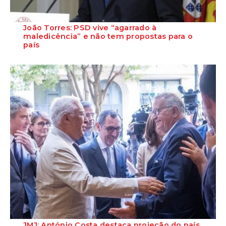
João Torres: PSD vive “agarrado à
maledicência” e não tem propostas para o
país
O Secretário-Geral Adjunto do PS, João Torres, lamentou este
domingo que o PSD insista em ficar &...
JMJ: António Costa destaca projeção do país,