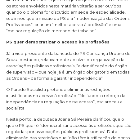
os atores envolvidos nesta matéria voltarão a ser ouvidos
quando o diploma for discutido em sede de especialidade,
sublinhou que a missão do PS é a “modernização das Ordens
Profissionais”, criar um “melhor acesso à profissão” e uma
“melhor regulação do mercado de trabalho”.
PS quer democratizar o acesso às profissões
Já a vice-presidente da bancada do PS Constança Urbano de
Sousa destacou, relativamente ao nível da organização das
associações públicas profissionais, “a densificação do órgão
de supervisão – que hoje já é um órgão obrigatório em todas
as Ordens – de forma a garantir independência”.
O Partido Socialista pretende eliminar as restrições
injustificadas no acesso à profissão. “No fundo, o reforço da
independência na regulação desse acesso”, esclareceu a
socialista.
Neste ponto, a deputada Joana Sá Pereira clarificou que o
que o PS quer é “democratizar o acesso às profissões que são
reguladas por associações públicas profissionais”. Daí a
eliminação das restrições que “não têm justificação do ponto