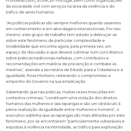
Fronteiras (SEF), a UNICEF Portugal, bem como organizações
da sociedade civil com serviços na área da violência e do
tráfico de seres humanos.
“As políticas públicas são sempre melhores quando assentes
em conhecimento e em abordagens intersectoriais. Por isso
mesmo, este grupo de trabalho tem estado a debruçar-se
sobre este fenómeno de particular complexidade e
invisibilidade que encontra agora, pela primeira vez, um
espaço de discussão e que deverá culminar num Livro Branco
sobre práticas tradicionais nefastas, com contributos e
recomendações em matéria de prevenção e combate às
mesmas”, assinala a secretária de Estado para a Cidadania e a
Igualdade, Rosa Monteiro, reiterando o compromisso e
empenho do Governo na sua erradicação.
Salientando que tais práticas, muitas vezes imiscuídas em
contextos criminais, “constituem uma violação dos direitos
humanos das mulheres e das raparigas e são um obstáculo à
plena realização da igualdade entre mulheres e homens”, o
executivo sublinha que as raparigas são mais afetadas por este
fenómeno, por se encontrarem “particularmente vulneráveis e
expostas à violência na intimidade, ao tráfico para exploração