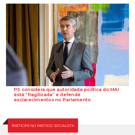
O deputado Marcos Perestrello anunciou que o Partido Socialista vai
requerer a presença do minist...
PS considera que autoridade política do MAI
está “fragilizada” e defende
esclarecimentos no Parlamento
O Secretário-Geral do Partido Socialista defende que as polémicas
em torno do ministro da Adminis...
PARTICIPE NO PARTIDO SOCIALISTA