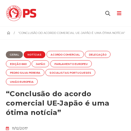
home
“CONCLUSÃO DO ACORDO COMERCIAL UE-JAPÃO É UMA ÓTIMA NOTÍCIA”
GERAL
NOTÍCIAS
ACORDO COMERCIAL
DELEGAÇÃO
EDIÇÃO 660
JAPÃO
PARLAMENTO EUROPEU
PEDRO SILVA PEREIRA
SOCIALISTAS PORTUGUESES
UNIÃO EUROPEIA
“Conclusão do acordo
comercial UE-Japão é uma
ótima notícia”
11/12/2017