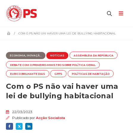
home
COM O PS NÃO VAI HAVER UMA LEI DE BULLYING HABITACIONAL
ECONOMIA, INOVAÇÃ...
NOTÍCIAS
ASSEMBLEIA DA REPÚBLICA
DEBATE COM O PRIMEIRO-MINISTRO SOBRE POLÍTICA GERAL
EURICO BRILHANTE DIAS
GPPS
POLÍTICAS DE HABITAÇÃO
Com o PS não vai haver uma
lei de bullying habitacional
22/03/2023
Publicado por
Acção Socialista