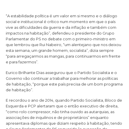
“A estabilidade política é um valor em si mesmo e o diálogo
social e institucional é crítico num momento em que o país
vive as dificuldades da guerra e da inflação e também com
impactos na habitação”, defendeu o presidente do Grupo
Parlamentar do PS no debate com o primeiro-ministro em
que lembrou que Rui Nabeiro, “um alentejano que nos deixou
esta semana, um grande homem, socialista”, dizia sempre
“para arregaçarmos as mangas, para continuarmos em frente
e para fazermos”.
Eurico Brilhante Dias assegurou que o Partido Socialista e o
Governo vão continuar a trabalhar para melhorar as políticas
de habitação, “porque este país precisa de um bom programa
de habitação”.
E recordou o ano de 2014, quando Partido Socialista, Bloco de
Esquerda e PCP alertaram que o então executivo de direita,
“como rolo compressor, não tinha ouvido as autarquias, as
associações de inquilinos e de proprietários” enquanto
apresentava diplomas que diziam respeito à habitação, tendo
o Grupo Parlamentar do PS requerido “a avocação de