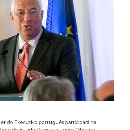
íder do Executivo português participará na
hefe de Estado Mexicano, Lopez Obrador,