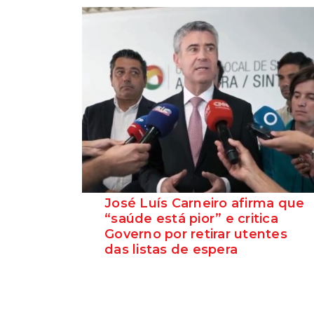
José Luís Carneiro afirma que
“saúde está pior” e critica
Governo por retirar utentes
das listas de espera
O Secretário-Geral do PS, José Luís
Carneiro, afirmou ontem, na Amadora, após
uma reunião com o c...