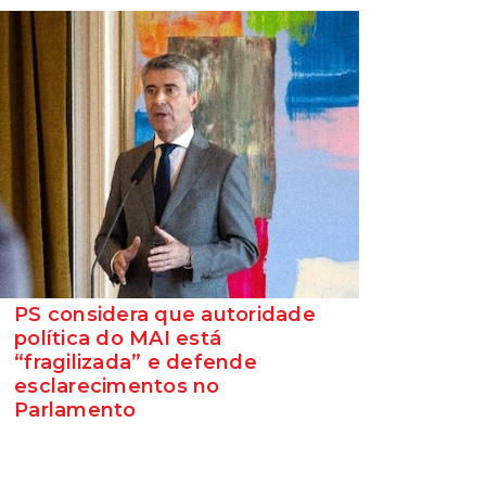
PS considera que autoridade
política do MAI está
“fragilizada” e defende
esclarecimentos no
Parlamento
O Secretário-Geral do Partido Socialista
defende que as polémicas em torno do