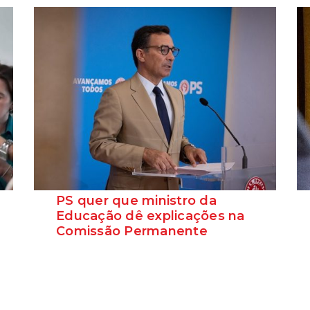
PS quer que ministro da
Educação dê explicações na
Comissão Permanente
O deputado Marcos Perestrello anunciou
que o Partido Socialista vai requerer a
presença do minist...