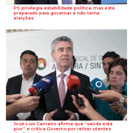
PS privilegia estabilidade política, mas está
preparado para governar e não teme
eleições
O Secretário-Geral do Partido Socialista garante que o PS está
preparado para assumir responsabil...
José Luís Carneiro afirma que “saúde está
pior” e critica Governo por retirar utentes