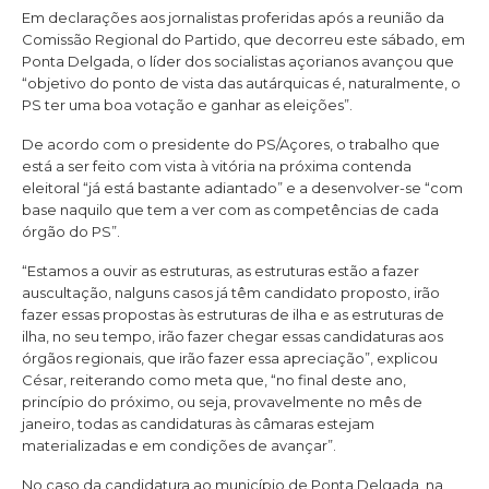
Em declarações aos jornalistas proferidas após a reunião da
Comissão Regional do Partido, que decorreu este sábado, em
Ponta Delgada, o líder dos socialistas açorianos avançou que
“objetivo do ponto de vista das autárquicas é, naturalmente, o
PS ter uma boa votação e ganhar as eleições”.
De acordo com o presidente do PS/Açores, o trabalho que
está a ser feito com vista à vitória na próxima contenda
eleitoral “já está bastante adiantado” e a desenvolver-se “com
base naquilo que tem a ver com as competências de cada
órgão do PS”.
“Estamos a ouvir as estruturas, as estruturas estão a fazer
auscultação, nalguns casos já têm candidato proposto, irão
fazer essas propostas às estruturas de ilha e as estruturas de
ilha, no seu tempo, irão fazer chegar essas candidaturas aos
órgãos regionais, que irão fazer essa apreciação”, explicou
César, reiterando como meta que, “no final deste ano,
princípio do próximo, ou seja, provavelmente no mês de
janeiro, todas as candidaturas às câmaras estejam
materializadas e em condições de avançar”.
No caso da candidatura ao município de Ponta Delgada, na