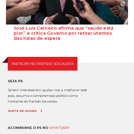
José Luís Carneiro afirma que “saúde está
pior” e critica Governo por retirar utentes
das listas de espera
O Secretário-Geral do PS, José Luís Carneiro, afirmou ontem, na
Amadora, após uma reunião com o c...
PARTICIPE NO PARTIDO SOCIALISTA
SEJA PS
Se tem interesse em ajudar-nos a melhorar este
país, assuma o compromisso político como
militante do Partido Socialista.
JUNTE-SE AGORA
ACOMPANHE O PS NO
WHATSAPP