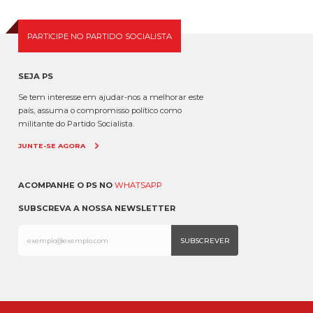
Contributo para a Resposta Integrada à Emergência e à
Revitalização Territorial Pós-Tempestade Krist...
PARTICIPE NO PARTIDO SOCIALISTA
SEJA PS
Se tem interesse em ajudar-nos a melhorar este
país, assuma o compromisso político como
militante do Partido Socialista.
JUNTE-SE AGORA
ACOMPANHE O PS NO
WHATSAPP
SUBSCREVA A NOSSA NEWSLETTER