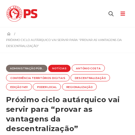
home
PRÓXIMO CICLO AUTÁRQUICO VAI SERVIR PARA “PROVAR AS VANTAGENS DA
DESCENTRALIZAÇÃO”
ADMINISTRAÇÃO PÚB...
NOTÍCIAS
ANTÓNIO COSTA
CONFERÊNCIA TERRITÓRIOS DIGITAIS
DESCENTRALIZAÇÃO
EDIÇÃO 1451
PODER LOCAL
REGIONALIZAÇÃO
Próximo ciclo autárquico vai
servir para “provar as
vantagens da
descentralização”