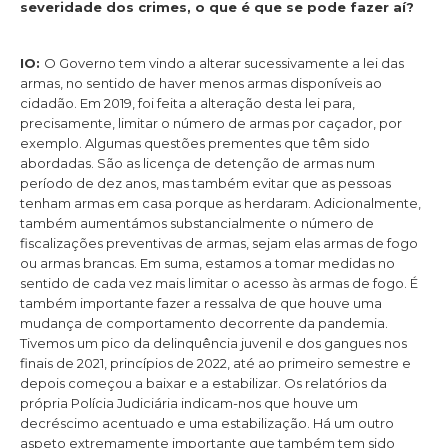
severidade dos crimes, o que é que se pode fazer aí?
IO:
O Governo tem vindo a alterar sucessivamente a lei das
armas, no sentido de haver menos armas disponíveis ao
cidadão. Em 2019, foi feita a alteração desta lei para,
precisamente, limitar o número de armas por caçador, por
exemplo. Algumas questões prementes que têm sido
abordadas. São as licença de detenção de armas num
período de dez anos, mas também evitar que as pessoas
tenham armas em casa porque as herdaram. Adicionalmente,
também aumentámos substancialmente o número de
fiscalizações preventivas de armas, sejam elas armas de fogo
ou armas brancas. Em suma, estamos a tomar medidas no
sentido de cada vez mais limitar o acesso às armas de fogo. É
também importante fazer a ressalva de que houve uma
mudança de comportamento decorrente da pandemia.
Tivemos um pico da delinquência juvenil e dos gangues nos
finais de 2021, princípios de 2022, até ao primeiro semestre e
depois começou a baixar e a estabilizar. Os relatórios da
própria Polícia Judiciária indicam-nos que houve um
decréscimo acentuado e uma estabilização. Há um outro
aspeto extremamente importante que também tem sido