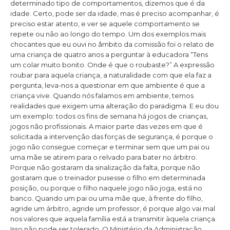
determinado tipo de comportamentos, dizemos que é da
idade. Certo, pode ser da idade, mas é preciso acompanhar, é
preciso estar atento, e ver se aquele comportamento se
repete ou não ao longo do tempo. Um dos exemplos mais
chocantes que eu ouvi no âmbito da comissão foi o relato de
uma criança de quatro anos a perguntar à educadora “Tens
um colar muito bonito. Onde é que o roubaste?” A expressão
roubar para aquela criança, a naturalidade com que ela faz a
pergunta, leva-nos a questionar em que ambiente é que a
criança vive. Quando nós falamos em ambiente, temos
realidades que exigem uma alteração do paradigma. E eu dou
um exemplo: todos os fins de semana há jogos de crianças,
jogos não profissionais. A maior parte das vezes em que é
solicitada a intervenção das forças de segurança, é porque o
jogo não consegue começar e terminar sem que um pai ou
uma mãe se atirem para o relvado para bater no árbitro.
Porque não gostaram da sinalização da falta, porque não
gostaram que o treinador pusesse o filho em determinada
posição, ou porque o filho naquele jogo não joga, está no
banco. Quando um pai ou uma mãe que, à frente do filho,
agride um árbitro, agride um professor, é porque algo vai mal
nos valores que aquela família está a transmitir àquela criança.
Isso não pode ser tolerado. O Ministério da Administração