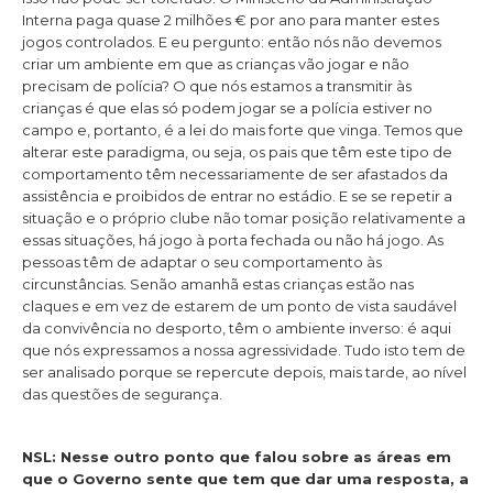
Interna paga quase 2 milhões € por ano para manter estes
jogos controlados. E eu pergunto: então nós não devemos
criar um ambiente em que as crianças vão jogar e não
precisam de polícia? O que nós estamos a transmitir às
crianças é que elas só podem jogar se a polícia estiver no
campo e, portanto, é a lei do mais forte que vinga. Temos que
alterar este paradigma, ou seja, os pais que têm este tipo de
comportamento têm necessariamente de ser afastados da
assistência e proibidos de entrar no estádio. E se se repetir a
situação e o próprio clube não tomar posição relativamente a
essas situações, há jogo à porta fechada ou não há jogo. As
pessoas têm de adaptar o seu comportamento às
circunstâncias. Senão amanhã estas crianças estão nas
claques e em vez de estarem de um ponto de vista saudável
da convivência no desporto, têm o ambiente inverso: é aqui
que nós expressamos a nossa agressividade. Tudo isto tem de
ser analisado porque se repercute depois, mais tarde, ao nível
das questões de segurança.
NSL: Nesse outro ponto que falou sobre as áreas em
que o Governo sente que tem que dar uma resposta, a