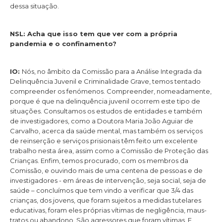
dessa situação.
NSL: Acha que isso tem que ver com a própria
pandemia e o confinamento?
IO:
Nós, no âmbito da Comissão para a Análise Integrada da
Delinquência Juvenil e Criminalidade Grave, temos tentado
compreender os fenómenos. Compreender, nomeadamente,
porque é que na delinquência juvenil ocorrem este tipo de
situações. Consultamos os estudos de entidades e também
de investigadores, como a Doutora Maria João Aguiar de
Carvalho, acerca da saúde mental, mas também os serviços
de reinserção e serviços prisionais têm feito um excelente
trabalho nesta área, assim como a Comissão de Proteção das
Crianças. Enfim, temos procurado, com os membros da
Comissão, e ouvindo mais de uma centena de pessoas e de
investigadores - em áreas de intervenção, seja social, seja de
saúde – concluímos que tem vindo a verificar que 3/4 das
crianças, dos jovens, que foram sujeitos a medidas tutelares
educativas, foram eles próprias vítimas de negligência, maus-
tratos ou abandono. São agressores que foram vítimas. E,