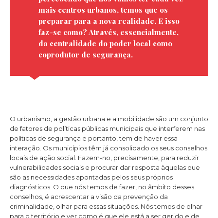
mais centros urbanos, temos que os
preparar para a nova realidade. E isso
faz-se como? Através, essencialmente,
da centralidade do poder local como
coprodutor de segurança.
O urbanismo, a gestão urbana e a mobilidade são um conjunto
de fatores de políticas públicas municipais que interferem nas
políticas de segurança e portanto, tem de haver essa
interação. Os municípios têm já consolidado os seus conselhos
locais de ação social. Fazem-no, precisamente, para reduzir
vulnerabilidades sociais e procurar dar resposta àquelas que
são as necessidades apontadas pelos seus próprios
diagnósticos. O que nós temos de fazer, no âmbito desses
conselhos, é acrescentar a visão da prevenção da
criminalidade, olhar para essas situações. Nós temos de olhar
para o território e ver como é que ele está a ser gerido e de