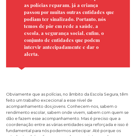
as polícias reparam, já a criança
passou por muitas outras entidades que
podiam ter sinalizado. Portanto, nós
temos de pôr em rede a saúde, a
escola, a segurança social, enfim, o
conjunto de entidades que podem
intervir antecipadamente e dar o
alerta.
Obviamente que as polícias, no âmbito da Escola Segura, têm
feito um trabalho excecional a esse nível de
acompanhamento dos jovens. Conhecem-nos, sabem o
rendimento escolar, sabem onde vivem, sabem com quem se
dão e fazem esse acompanhamento. Mas é preciso que a
coordenação entre as várias entidades seja reforçada e isso é
fundamental para nós podermos antecipar. Até porque os