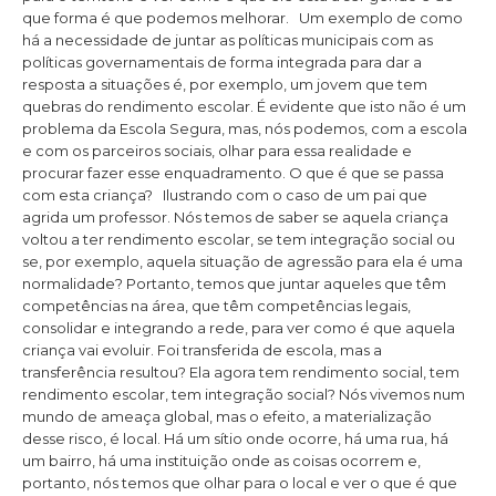
que forma é que podemos melhorar. Um exemplo de como
há a necessidade de juntar as políticas municipais com as
políticas governamentais de forma integrada para dar a
resposta a situações é, por exemplo, um jovem que tem
quebras do rendimento escolar. É evidente que isto não é um
problema da Escola Segura, mas, nós podemos, com a escola
e com os parceiros sociais, olhar para essa realidade e
procurar fazer esse enquadramento. O que é que se passa
com esta criança? Ilustrando com o caso de um pai que
agrida um professor. Nós temos de saber se aquela criança
voltou a ter rendimento escolar, se tem integração social ou
se, por exemplo, aquela situação de agressão para ela é uma
normalidade? Portanto, temos que juntar aqueles que têm
competências na área, que têm competências legais,
consolidar e integrando a rede, para ver como é que aquela
criança vai evoluir. Foi transferida de escola, mas a
transferência resultou? Ela agora tem rendimento social, tem
rendimento escolar, tem integração social? Nós vivemos num
mundo de ameaça global, mas o efeito, a materialização
desse risco, é local. Há um sítio onde ocorre, há uma rua, há
um bairro, há uma instituição onde as coisas ocorrem e,
portanto, nós temos que olhar para o local e ver o que é que