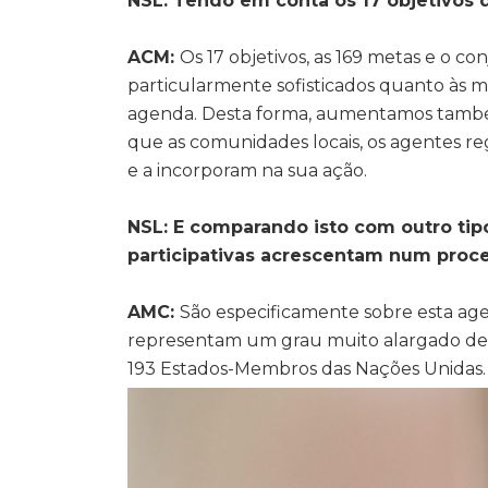
NSL: Tendo em conta os 17 objetivos 
ACM:
Os 17 objetivos, as 169 metas e o c
particularmente sofisticados quanto às m
agenda. Desta forma, aumentamos também 
que as comunidades locais, os agentes re
e a incorporam na sua ação.
NSL: E comparando isto com outro tip
participativas acrescentam num proc
AMC:
São especificamente sobre esta age
representam um grau muito alargado de 
193 Estados-Membros das Nações Unidas. É