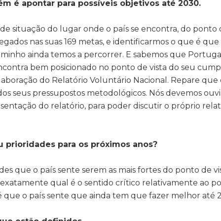
m é apontar para possíveis objetivos até 2030.
e situação do lugar onde o país se encontra, do ponto 
ados nas suas 169 metas, e identificarmos o que é que o
minho ainda temos a percorrer. E sabemos que Portugal
ontra bem posicionado no ponto de vista do seu cumpri
oração do Relatório Voluntário Nacional. Repare que o 
 um dos seus pressupostos metodológicos. Nós devemos ouv
tação do relatório, para poder discutir o próprio relató
ou prioridades para os próximos anos?
dades que o país sente serem as mais fortes do ponto de v
xatamente qual é o sentido crítico relativamente ao po
é que o país sente que ainda tem que fazer melhor até 