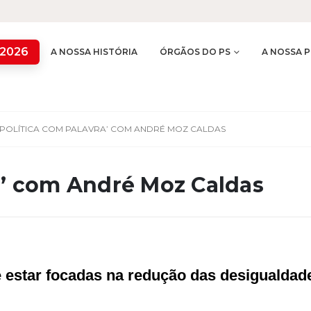
 2026
A NOSSA HISTÓRIA
ÓRGÃOS DO PS
A NOSSA P
‘POLÍTICA COM PALAVRA’ COM ANDRÉ MOZ CALDAS
a’ com André Moz Caldas
 estar focadas na redução das desigualdades