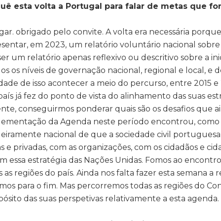
quê esta volta a Portugal para falar de metas que f
ar. obrigado pelo convite. A volta era necessária porqu
sentar, em 2023, um relatório voluntário nacional so
er um relatório apenas reflexivo ou descritivo sobre a i
s os níveis de governação nacional, regional e local, e d
cidade de isso acontecer a meio do percurso, entre 2015 
país já fez do ponto de vista do alinhamento das suas e
te, conseguirmos ponderar quais são os desafios que ain
plementação da Agenda neste período encontrou, como a
deiramente nacional de que a sociedade civil portuguesa
cas e privadas, com as organizações, com os cidadãos e cid
om essa estratégia das Nações Unidas. Fomos ao encontr
 as regiões do país. Ainda nos falta fazer esta semana a
xámos para o fim. Mas percorremos todas as regiões do 
pósito das suas perspetivas relativamente a esta agenda.