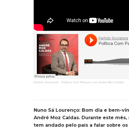
Partido Socialista
·
Política Com Palavra com André Moz Caldas
Nuno Sá Lourenço: Bom dia e bem-vin
André Moz Caldas. Durante este mês, 
tem andado pelo país a falar sobre o