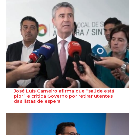
José Luís Carneiro afirma que “saúde está
pior” e critica Governo por retirar utentes
das listas de espera
O Secretário-Geral do PS, José Luís Carneiro, afirmou ontem, na
Amadora, após uma reunião com o c...