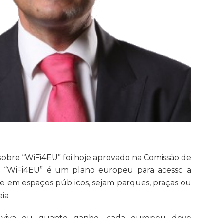
sobre “WiFi4EU” foi hoje aprovado na Comissão de
E). “WiFi4EU” é um plano europeu para acesso a
de em espaços públicos, sejam parques, praças ou
eia
 viva ou quanto ganhe, cada europeu deve