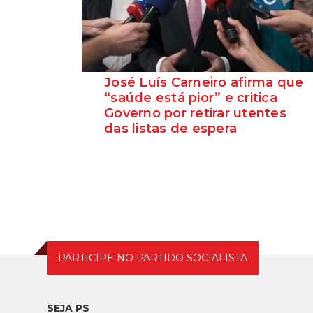
José Luís Carneiro afirma que
“saúde está pior” e critica
Governo por retirar utentes
das listas de espera
O Secretário-Geral do PS, José Luís
Carneiro, afirmou ontem, na Amadora, após
uma reunião com o c...
PARTICIPE NO PARTIDO SOCIALISTA
SEJA PS