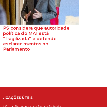
PS considera que autoridade
política do MAI está
“fragilizada” e defende
esclarecimentos no
Parlamento
O Secretário-Geral do Partido Socialista
defende que as polémicas em torno do
ministro da Adminis...
LIGAÇÕES ÚTEIS
Grupo Parlamentar do Partido Socialista