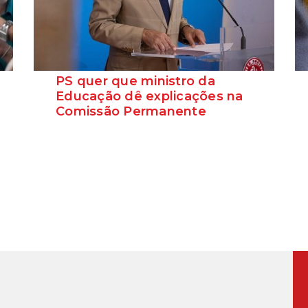
PS quer que ministro da
Educação dê explicações na
Comissão Permanente
O deputado Marcos Perestrello anunciou
que o Partido Socialista vai requerer a
presença do minist...