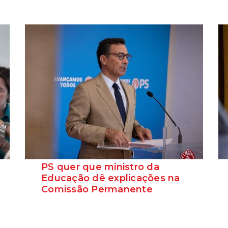
PS quer que ministro da
Educação dê explicações na
Comissão Permanente
O deputado Marcos Perestrello anunciou
que o Partido Socialista vai requerer a
presença do minist...