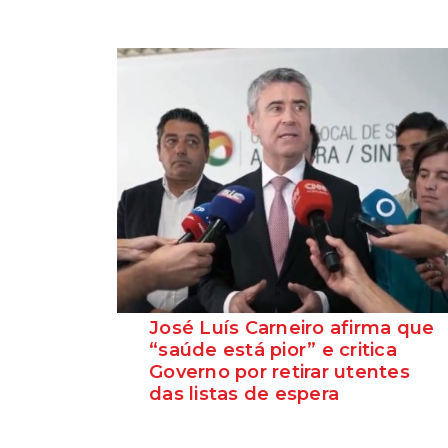
José Luís Carneiro afirma que
“saúde está pior” e critica
Governo por retirar utentes
das listas de espera
O Secretário-Geral do PS, José Luís
Carneiro, afirmou ontem, na Amadora, após