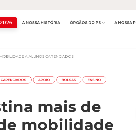
 2026
A NOSSA HISTÓRIA
ÓRGÃOS DO PS
A NOSSA P
E MOBILIDADE A ALUNOS CARENCIADOS
 CARENCIADOS
APOIO
BOLSAS
ENSINO
tina mais de
 de mobilidade