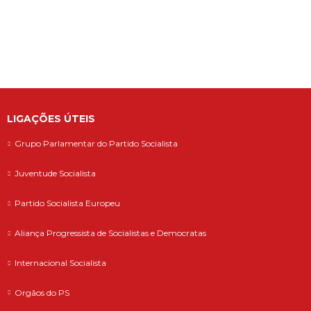
defende que as polémicas em torno do
ministro da Adminis...
LIGAÇÕES ÚTEIS
Grupo Parlamentar do Partido Socialista
Juventude Socialista
Partido Socialista Europeu
Aliança Progressista de Socialistas e Democratas
Internacional Socialista
Orgãos do PS