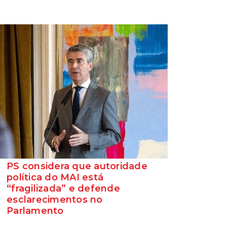
PS considera que autoridade
política do MAI está
“fragilizada” e defende
esclarecimentos no
Parlamento
O Secretário-Geral do Partido Socialista