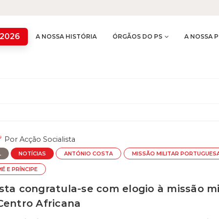
 2026
A NOSSA HISTÓRIA
ÓRGÃOS DO PS
A NOSSA P
Por
Acção Socialista
L
NOTÍCIAS
ANTÓNIO COSTA
MISSÃO MILITAR PORTUGUES
É E PRÍNCIPE
sta congratula-se com elogio à missão mi
Centro Africana