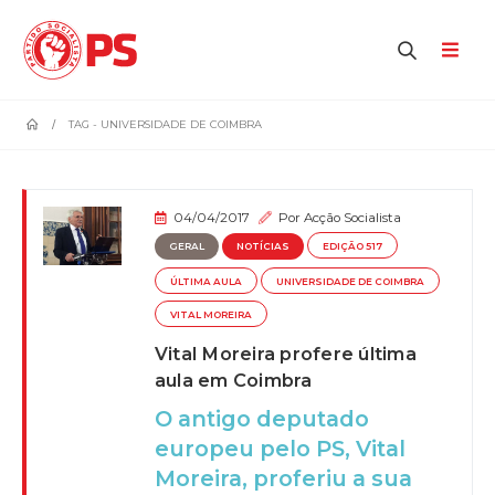
home
TAG -
UNIVERSIDADE DE COIMBRA
04/04/2017
Por
Acção Socialista
GERAL
NOTÍCIAS
EDIÇÃO 517
ÚLTIMA AULA
UNIVERSIDADE DE COIMBRA
VITAL MOREIRA
Vital Moreira profere última
aula em Coimbra
O antigo deputado
europeu pelo PS, Vital
Moreira, proferiu a sua