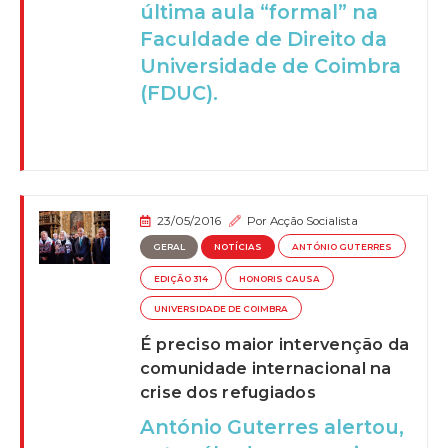
última aula “formal” na
Faculdade de Direito da
Universidade de Coimbra
(FDUC).
23/05/2016
Por
Acção Socialista
GERAL
NOTÍCIAS
ANTÓNIO GUTERRES
EDIÇÃO 314
HONORIS CAUSA
UNIVERSIDADE DE COIMBRA
É preciso maior intervenção da
comunidade internacional na
crise dos refugiados
António Guterres alertou,