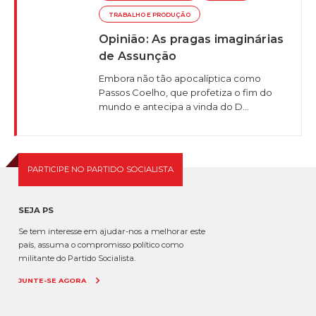
TRABALHO E PRODUÇÃO
Opinião: As pragas imaginárias
de Assunção
Embora não tão apocalíptica como
Passos Coelho, que profetiza o fim do
mundo e antecipa a vinda do D...
PARTICIPE NO PARTIDO SOCIALISTA
SEJA PS
Se tem interesse em ajudar-nos a melhorar este
país, assuma o compromisso político como
militante do Partido Socialista.
JUNTE-SE AGORA