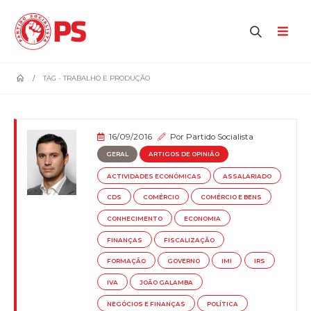
home
TAG -
TRABALHO E PRODUÇÃO
16/09/2016
Por
Partido Socialista
GERAL
ARTIGOS DE OPINIÃO
ACTIVIDADES ECONÓMICAS
ASSALARIADO
CDS
COMÉRCIO
COMÉRCIO E BENS
CONHECIMENTO
ECONOMIA
FINANÇAS
FISCALIZAÇÃO
FORMAÇÃO
GOVERNO
IMI
IRS
IVA
JOÃO GALAMBA
NEGÓCIOS E FINANÇAS
POLÍTICA