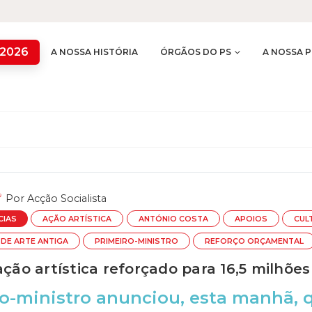
 2026
A NOSSA HISTÓRIA
ÓRGÃOS DO PS
A NOSSA P
Por
Acção Socialista
CIAS
AÇÃO ARTÍSTICA
ANTÓNIO COSTA
APOIOS
CUL
 DE ARTE ANTIGA
PRIMEIRO-MINISTRO
REFORÇO ORÇAMENTAL
ação artística reforçado para 16,5 milhões
o-ministro anunciou, esta manhã, 