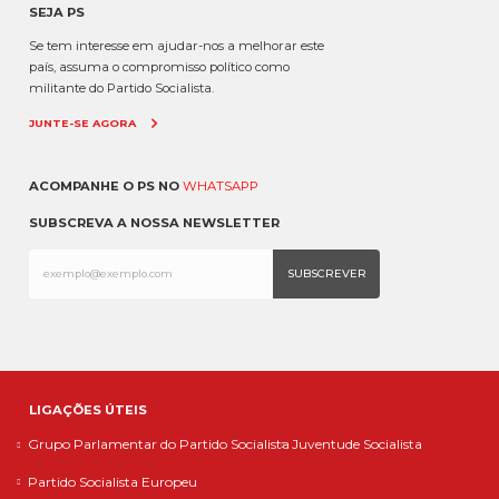
SEJA PS
Se tem interesse em ajudar-nos a melhorar este
país, assuma o compromisso político como
militante do Partido Socialista.
JUNTE-SE AGORA
ACOMPANHE O PS NO
WHATSAPP
SUBSCREVA A NOSSA NEWSLETTER
LIGAÇÕES ÚTEIS
Grupo Parlamentar do Partido Socialista
Juventude Socialista
Partido Socialista Europeu