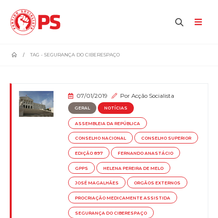
home
TAG -
SEGURANÇA DO CIBERESPAÇO
07/01/2019
Por
Acção Socialista
GERAL
NOTÍCIAS
ASSEMBLEIA DA REPÚBLICA
CONSELHO NACIONAL
CONSELHO SUPERIOR
EDIÇÃO 897
FERNANDO ANASTÁCIO
GPPS
HELENA PEREIRA DE MELO
JOSÉ MAGALHÃES
ORGÃOS EXTERNOS
PROCRIAÇÃO MEDICAMENTE ASSISTIDA
SEGURANÇA DO CIBERESPAÇO