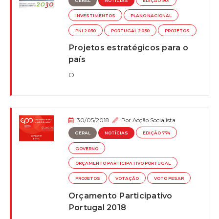
GERAL
NOTÍCIAS
EDIÇÃO 901
INVESTIMENTOS
PLANO NACIONAL
PNI 2030
PORTUGAL 2030
PROJETOS
Projetos estratégicos para o
país
O
30/05/2018
Por
Acção Socialista
GERAL
NOTÍCIAS
EDIÇÃO 774
GOVERNO
ORÇAMENTO PARTICIPATIVO PORTUGAL
PROJETOS
VOTAÇÃO
VOTO PESAR
Orçamento Participativo
Portugal 2018