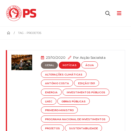
home
TAG -
PROJETOS
23/10/2020
Por
Acção Socialista
GERAL
NOTÍCIAS
ÁGUA
ALTERAÇÕES CLIMÁTICAS
ANTÓNIO COSTA
EDIÇÃO 1301
ENERGIA
INVESTIMENTOS PÚBLICOS
LNEC
OBRAS PÚBLICAS
PRIMEIRO-MINISTRO
PROGRAMA NACIONAL DE INVESTIMENTOS
PROJETOS
SUSTENTABILIDADE