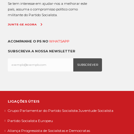
Se tem interesse em ajudar-nos a melhorar este
país, assuma o compromisso político como
militante do Partido Socialista.
JUNTE-SE AGORA
ACOMPANHE O PS NO
WHATSAPP
SUBSCREVA A NOSSA NEWSLETTER
LIGAÇÕES ÚTEIS
Grupo Parlamentar do Partido Socialista
Juventude Socialista
Partido Socialista Europeu
Aliança Progressista de Socialistas e Democratas