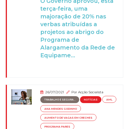
O Governo aprovou, esta
terça-feira, uma
majoração de 20% nas
verbas atribuídas a
projetos ao abrigo do
Programa de
Alargamento da Rede de
Equipame...
26/07/2021
Por
Acção Socialista
TRABALHO E SEGURA...
NOTÍCIAS
AML
ANA MENDES GODINHO
AUMENTO DE VAGAS EM CRECHES
PROGRAMA PARES