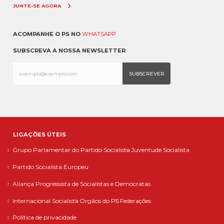
JUNTE-SE AGORA
ACOMPANHE O PS NO
WHATSAPP
SUBSCREVA A NOSSA NEWSLETTER
LIGAÇÕES ÚTEIS
Grupo Parlamentar do Partido Socialista
Juventude Socialista
Partido Socialista Europeu
Aliança Progressista de Socialistas e Democratas
Internacional Socialista
Orgãos do PS
Federações
Política de privacidade