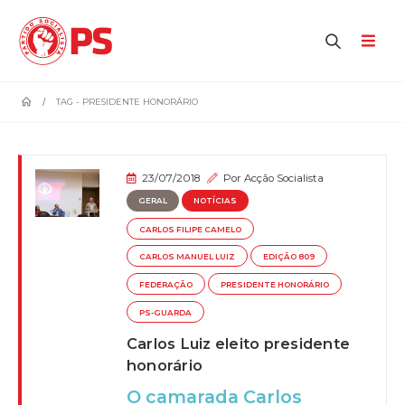
home
TAG -
PRESIDENTE HONORÁRIO
23/07/2018
Por
Acção Socialista
GERAL
NOTÍCIAS
CARLOS FILIPE CAMELO
CARLOS MANUEL LUIZ
EDIÇÃO 809
FEDERAÇÃO
PRESIDENTE HONORÁRIO
PS-GUARDA
Carlos Luiz eleito presidente
honorário
O camarada Carlos