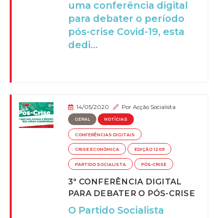
uma conferência digital
para debater o período
pós-crise Covid-19, esta
dedi...
14/05/2020
Por
Acção Socialista
GERAL
NOTÍCIAS
CONFERÊNCIAS DIGITAIS
CRISE ECONÓMICA
EDIÇÃO 1209
PARTIDO SOCIALISTA
PÓS-CRISE
3ª CONFERÊNCIA DIGITAL
PARA DEBATER O PÓS-CRISE
O Partido Socialista