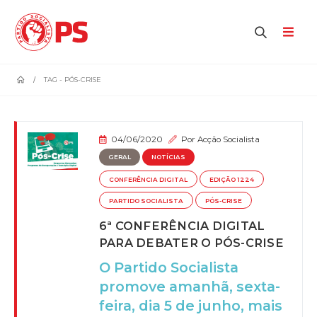
home
TAG -
PÓS-CRISE
04/06/2020
Por
Acção Socialista
GERAL
NOTÍCIAS
CONFERÊNCIA DIGITAL
EDIÇÃO 1224
PARTIDO SOCIALISTA
PÓS-CRISE
6ª CONFERÊNCIA DIGITAL
PARA DEBATER O PÓS-CRISE
O Partido Socialista
promove amanhã, sexta-
feira, dia 5 de junho, mais