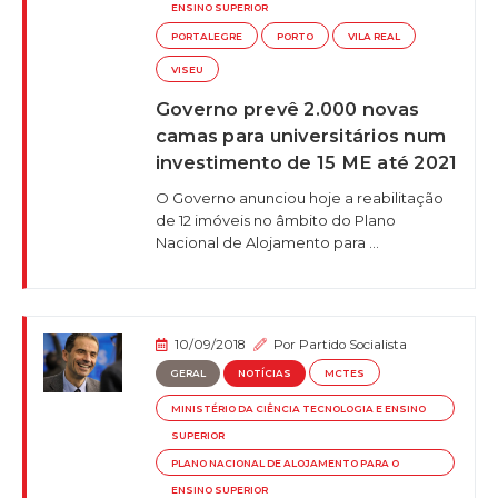
ENSINO SUPERIOR
PORTALEGRE
PORTO
VILA REAL
VISEU
Governo prevê 2.000 novas
camas para universitários num
investimento de 15 ME até 2021
O Governo anunciou hoje a reabilitação
de 12 imóveis no âmbito do Plano
Nacional de Alojamento para ...
10/09/2018
Por
Partido Socialista
GERAL
NOTÍCIAS
MCTES
MINISTÉRIO DA CIÊNCIA TECNOLOGIA E ENSINO
SUPERIOR
PLANO NACIONAL DE ALOJAMENTO PARA O
ENSINO SUPERIOR