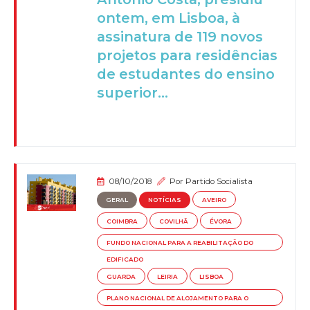
ontem, em Lisboa, à
assinatura de 119 novos
projetos para residências
de estudantes do ensino
superior...
08/10/2018
Por
Partido Socialista
GERAL
NOTÍCIAS
AVEIRO
COIMBRA
COVILHÃ
ÉVORA
FUNDO NACIONAL PARA A REABILITAÇÃO DO
EDIFICADO
GUARDA
LEIRIA
LISBOA
PLANO NACIONAL DE ALOJAMENTO PARA O