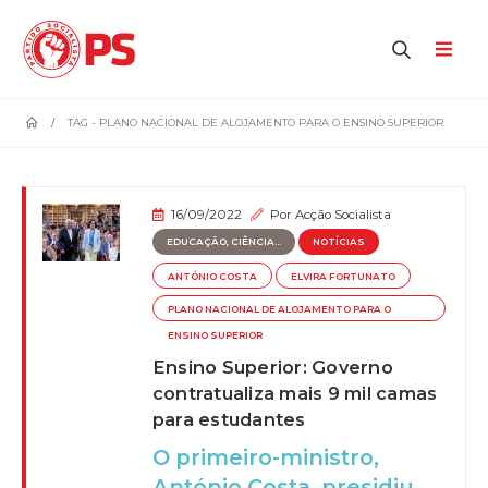
home
TAG -
PLANO NACIONAL DE ALOJAMENTO PARA O ENSINO SUPERIOR
16/09/2022
Por
Acção Socialista
EDUCAÇÃO, CIÊNCIA...
NOTÍCIAS
ANTÓNIO COSTA
ELVIRA FORTUNATO
PLANO NACIONAL DE ALOJAMENTO PARA O
ENSINO SUPERIOR
Ensino Superior: Governo
contratualiza mais 9 mil camas
para estudantes
O primeiro-ministro,
António Costa, presidiu