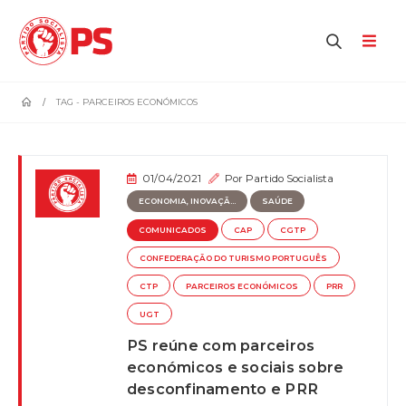
home
TAG -
PARCEIROS ECONÓMICOS
01/04/2021
Por
Partido Socialista
ECONOMIA, INOVAÇÃ...
SAÚDE
COMUNICADOS
CAP
CGTP
CONFEDERAÇÃO DO TURISMO PORTUGUÊS
CTP
PARCEIROS ECONÓMICOS
PRR
UGT
PS reúne com parceiros
económicos e sociais sobre
desconfinamento e PRR