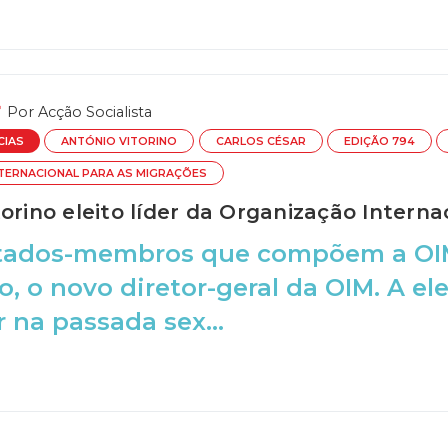
Por
Acção Socialista
CIAS
ANTÓNIO VITORINO
CARLOS CÉSAR
EDIÇÃO 794
TERNACIONAL PARA AS MIGRAÇÕES
orino eleito líder da Organização Interna
stados-membros que compõem a OIM
, o novo diretor-geral da OIM. A ele
r na passada sex...