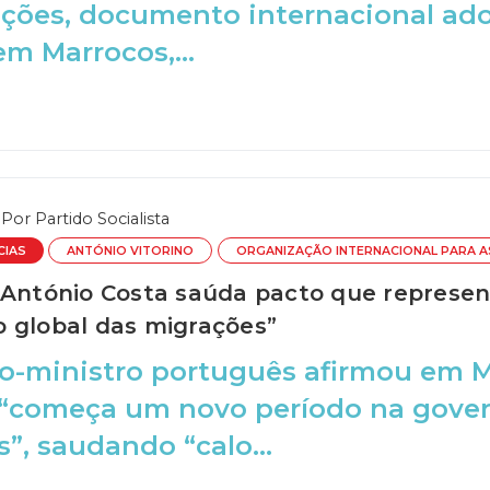
ações, documento internacional a
m Marrocos,...
Por
Partido Socialista
CIAS
ANTÓNIO VITORINO
ORGANIZAÇÃO INTERNACIONAL PARA A
 António Costa saúda pacto que represen
 global das migrações”
o-ministro português afirmou em M
 “começa um novo período na gover
”, saudando “calo...