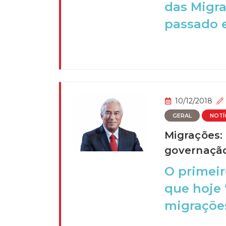
das Migr
passado e
10/12/2018
GERAL
NOTÍ
Migrações:
governação
O primeir
que hoje
migrações