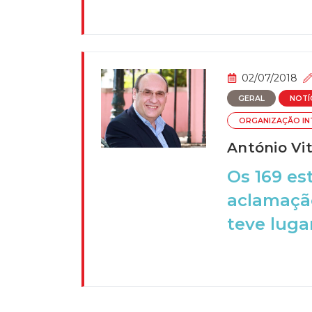
02/07/2018
GERAL
NOTÍ
ORGANIZAÇÃO IN
António Vit
Os 169 e
aclamação
teve luga