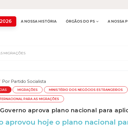
 2026
A NOSSA HISTÓRIA
ÓRGÃOS DO PS
A NOSSA P
AS MIGRAÇÕES
Por
Partido Socialista
CIAS
MIGRAÇÕES
MINISTÉRIO DOS NEGÓCIOS ESTRANGEIROS
TERNACIONAL PARA AS MIGRAÇÕES
 Governo aprova plano nacional para apli
 aprovou hoje o plano nacional par