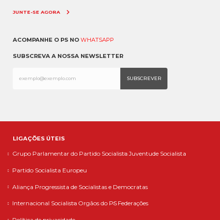
JUNTE-SE AGORA
ACOMPANHE O PS NO
WHATSAPP
SUBSCREVA A NOSSA NEWSLETTER
LIGAÇÕES ÚTEIS
Grupo Parlamentar do Partido Socialista
Juventude Socialista
Partido Socialista Europeu
Aliança Progressista de Socialistas e Democratas
Internacional Socialista
Orgãos do PS
Federações
Política de privacidade