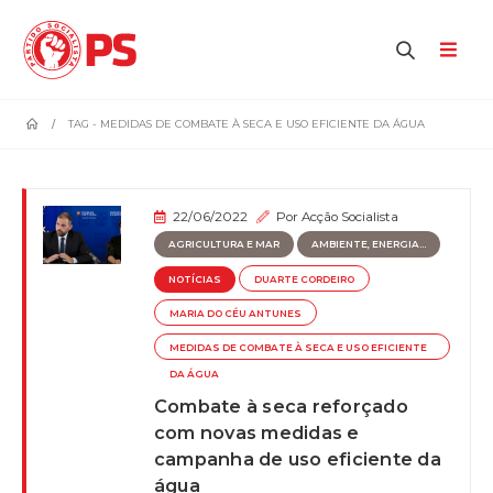
home
TAG -
MEDIDAS DE COMBATE À SECA E USO EFICIENTE DA ÁGUA
22/06/2022
Por
Acção Socialista
AGRICULTURA E MAR
AMBIENTE, ENERGIA...
NOTÍCIAS
DUARTE CORDEIRO
MARIA DO CÉU ANTUNES
MEDIDAS DE COMBATE À SECA E USO EFICIENTE
DA ÁGUA
Combate à seca reforçado
com novas medidas e
campanha de uso eficiente da
água