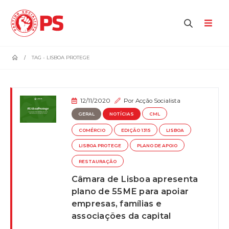
home
TAG -
LISBOA PROTEGE
12/11/2020
Por
Acção Socialista
GERAL
NOTÍCIAS
CML
COMÉRCIO
EDIÇÃO 1315
LISBOA
LISBOA PROTEGE
PLANO DE APOIO
RESTAURAÇÃO
Câmara de Lisboa apresenta
plano de 55ME para apoiar
empresas, famílias e
associações da capital