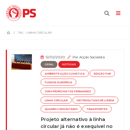
home
TAG -
LINHA CIRCULAR
12/02/2020
Por
Acção Socialista
GERAL
NOTÍCIAS
AMBIENTE AÇÃO CLIMÁTICA
EDIÇÃO 1146
FUNDOS EUROPEUS
JOÃO PEDRO MATOS FERNANDES
LINHA CIRCULAR
METROOLITANO DE LISBOA
QUADRO COMUNITÁRIO
TRANSPORTES
Projeto alternativo à linha
circular já não é exequível no