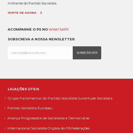
militante do Partido Socialista.
JUNTE-SE AGORA
ACOMPANHE O PS NO
WHATSAPP
SUBSCREVA A NOSSA NEWSLETTER
LIGAÇÕES ÚTEIS
Grupo Parlamentar do Partido Socialista
Juventude Socialista
Partido Socialista Europeu
Aliança Progressista de Socialistas e Democratas
Internacional Socialista
Orgãos do PS
Federações