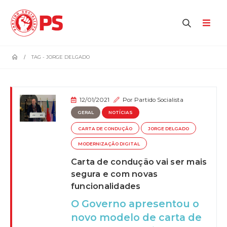
home
TAG -
JORGE DELGADO
12/01/2021
Por
Partido Socialista
GERAL
NOTÍCIAS
CARTA DE CONDUÇÃO
JORGE DELGADO
MODERNIZAÇÃO DIGITAL
Carta de condução vai ser mais
segura e com novas
funcionalidades
O Governo apresentou o
novo modelo de carta de