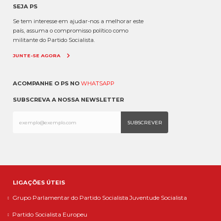
SEJA PS
Se tem interesse em ajudar-nos a melhorar este
país, assuma o compromisso político como
militante do Partido Socialista.
JUNTE-SE AGORA
ACOMPANHE O PS NO
WHATSAPP
SUBSCREVA A NOSSA NEWSLETTER
LIGAÇÕES ÚTEIS
Grupo Parlamentar do Partido Socialista
Juventude Socialista
Partido Socialista Europeu