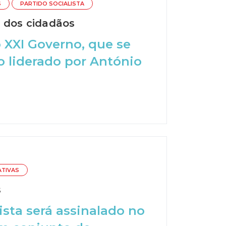
S
PARTIDO SOCIALISTA
o dos cidadãos
o XXI Governo, que se
o liderado por António
IATIVAS
s
ista será assinalado no