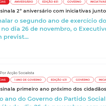
CIAS
ANIVERSÁRIO
EDIÇÃO 651
GOVERNO
INICIATIVA
inala 2º aniversário com iniciativas junt
nalar o segundo ano de exercício d
no dia 26 de novembro, o Executiv
previst...
Por
Acção Socialista
CIAS
1 ANO DE GOVERNO
EDIÇÃO 431
GOVERNO
INIC
sinala primeiro ano próximo dos cidadão
o ano do Governo do Partido Social