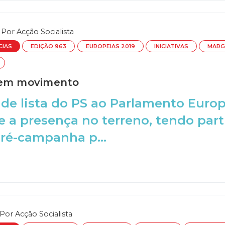
Por
Acção Socialista
CIAS
EDIÇÃO 963
EUROPEIAS 2019
INICIATIVAS
MARG
 em movimento
de lista do PS ao Parlamento Euro
e a presença no terreno, tendo pa
ré-campanha p...
Por
Acção Socialista