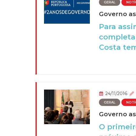
GERAL
NOTÍ
Governo ass
Para assi
completa 
Costa tem 
24/11/2016
GERAL
NOTÍ
Governo as
O primeir