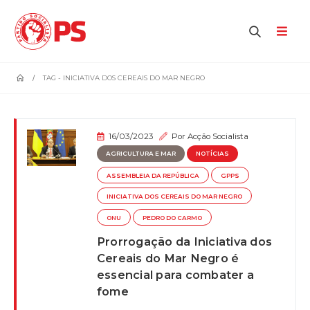
home
TAG -
INICIATIVA DOS CEREAIS DO MAR NEGRO
16/03/2023
Por
Acção Socialista
AGRICULTURA E MAR
NOTÍCIAS
ASSEMBLEIA DA REPÚBLICA
GPPS
INICIATIVA DOS CEREAIS DO MAR NEGRO
ONU
PEDRO DO CARMO
Prorrogação da Iniciativa dos
Cereais do Mar Negro é
essencial para combater a
fome