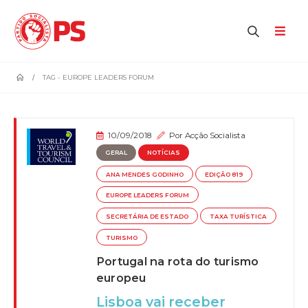
home
TAG -
EUROPE LEADERS FORUM
10/09/2018
Por
Acção Socialista
GERAL
NOTÍCIAS
ANA MENDES GODINHO
EDIÇÃO 819
EUROPE LEADERS FORUM
SECRETÁRIA DE ESTADO
TAXA TURÍSTICA
TURISMO
Portugal na rota do turismo
europeu
Lisboa vai receber