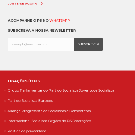
JUNTE-SE AGORA
ACOMPANHE O PS NO
WHATSAPP
SUBSCREVA A NOSSA NEWSLETTER
LIGAÇÕES ÚTEIS
Grupo Parlamentar do Partido Socialista
Juventude Socialista
Partido Socialista Europeu
Aliança Progressista de Socialistas e Democratas
Internacional Socialista
Orgãos do PS
Federações
Política de privacidade