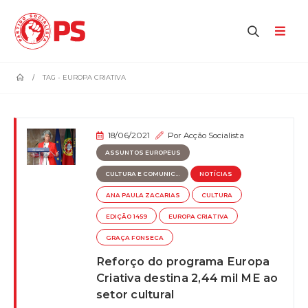
home
TAG -
EUROPA CRIATIVA
18/06/2021
Por
Acção Socialista
ASSUNTOS EUROPEUS
CULTURA E COMUNIC...
NOTÍCIAS
ANA PAULA ZACARIAS
CULTURA
EDIÇÃO 1459
EUROPA CRIATIVA
GRAÇA FONSECA
Reforço do programa Europa
Criativa destina 2,44 mil ME ao
setor cultural