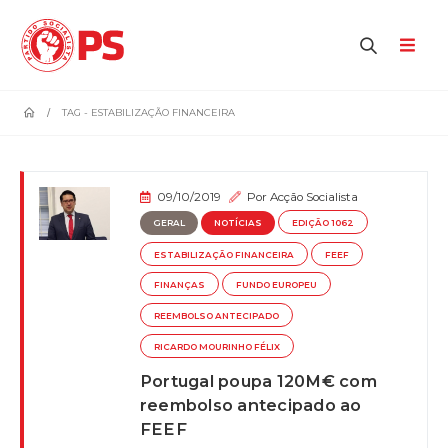
home
TAG -
ESTABILIZAÇÃO FINANCEIRA
09/10/2019
Por
Acção Socialista
GERAL
NOTÍCIAS
EDIÇÃO 1062
ESTABILIZAÇÃO FINANCEIRA
FEEF
FINANÇAS
FUNDO EUROPEU
REEMBOLSO ANTECIPADO
RICARDO MOURINHO FÉLIX
Portugal poupa 120M€ com
reembolso antecipado ao
FEEF