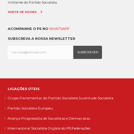
militante do Partido Socialista.
JUNTE-SE AGORA
ACOMPANHE O PS NO
WHATSAPP
SUBSCREVA A NOSSA NEWSLETTER
LIGAÇÕES ÚTEIS
Grupo Parlamentar do Partido Socialista
Juventude Socialista
Partido Socialista Europeu
Aliança Progressista de Socialistas e Democratas
Internacional Socialista
Orgãos do PS
Federações