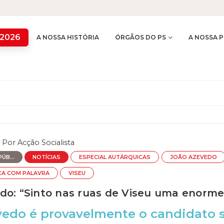
 2026
A NOSSA HISTÓRIA
ÓRGÃOS DO PS
A NOSSA P
Por
Acção Socialista
ÚB...
NOTÍCIAS
ESPECIAL AUTÁRQUICAS
JOÃO AZEVEDO
CA COM PALAVRA
VISEU
do: “Sinto nas ruas de Viseu uma enor
edo é provavelmente o candidato s