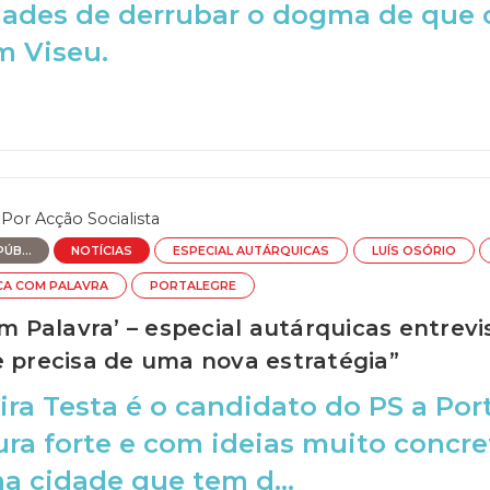
idades de derrubar o dogma de que
m Viseu.
Por
Acção Socialista
ÚB...
NOTÍCIAS
ESPECIAL AUTÁRQUICAS
LUÍS OSÓRIO
CA COM PALAVRA
PORTALEGRE
om Palavra’ – especial autárquicas entrevi
e precisa de uma nova estratégia”
ira Testa é o candidato do PS a Por
ra forte e com ideias muito concre
 cidade que tem d...