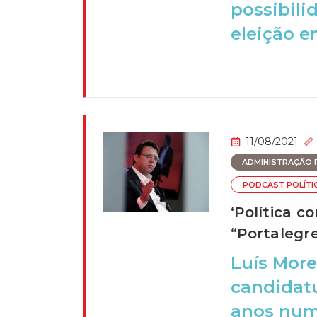
possibil
eleição e
11/08/2021
ADMINISTRAÇÃO P
PODCAST POLÍTI
‘Política c
“Portalegr
Luís More
candidatu
anos numa