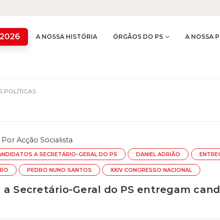
 2026
A NOSSA HISTÓRIA
ÓRGÃOS DO PS
A NOSSA P
 POLÍTICAS
Por
Acção Socialista
ANDIDATOS A SECRETÁRIO-GERAL DO PS
DANIEL ADRIÃO
ENTRE
IRO
PEDRO NUNO SANTOS
XXIV CONGRESSO NACIONAL
 a Secretário-Geral do PS entregam cand