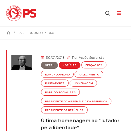
home
TAG -
EDMUNDO PEDRO
30/01/2018
Por
Acção Socialista
GERAL
NOTÍCIAS
EDIÇÃO 692
EDMUNDO PEDRO
FALECIMENTO
FUNDADORES
HOMENAGEM
PARTIDO SOCIALISTA
PRESIDENTE DA ASSEMBLEIA DA REPÚBLICA
PRESIDENTE DA REPÚBLICA
Última homenagem ao “lutador
pela liberdade”